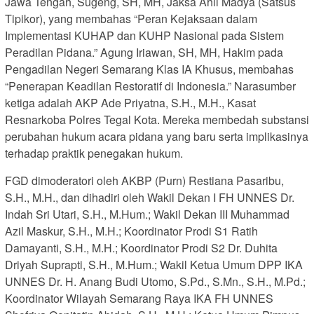
Jawa Tengah, Sugeng, SH, MH, Jaksa Ahli Madya (Satsus
Tipikor), yang membahas “Peran Kejaksaan dalam
Implementasi KUHAP dan KUHP Nasional pada Sistem
Peradilan Pidana.” Agung Iriawan, SH, MH, Hakim pada
Pengadilan Negeri Semarang Klas IA Khusus, membahas
“Penerapan Keadilan Restoratif di Indonesia.” Narasumber
ketiga adalah AKP Ade Priyatna, S.H., M.H., Kasat
Resnarkoba Polres Tegal Kota. Mereka membedah substansi
perubahan hukum acara pidana yang baru serta implikasinya
terhadap praktik penegakan hukum.
FGD dimoderatori oleh AKBP (Purn) Restiana Pasaribu,
S.H., M.H., dan dihadiri oleh Wakil Dekan I FH UNNES Dr.
Indah Sri Utari, S.H., M.Hum.; Wakil Dekan III Muhammad
Azil Maskur, S.H., M.H.; Koordinator Prodi S1 Ratih
Damayanti, S.H., M.H.; Koordinator Prodi S2 Dr. Duhita
Driyah Suprapti, S.H., M.Hum.; Wakil Ketua Umum DPP IKA
UNNES Dr. H. Anang Budi Utomo, S.Pd., S.Mn., S.H., M.Pd.;
Koordinator Wilayah Semarang Raya IKA FH UNNES