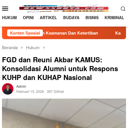
Loncat
Menu
ke
Mobile
konten
HUKUM
OPINI
ARTIKEL
BUDAYA
BISNIS
KRIMINAL
amanan Dan Ketertiban
Konten Spesial
Kasubag TU Lapas Pasir Pangara
Beranda
Hukum
FGD dan Reuni Akbar KAMUS:
Konsolidasi Alumni untuk Respons
KUHP dan KUHAP Nasional
Admin
Februari 15, 2026
397 Dilihat