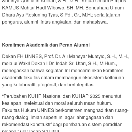
Shofriya Qonitatin Abidah, S.H., M.H.; Ketua Umum Pimpus
KAMUS Muhtar Hadi Wibowo, SH, MH; Bendahara Umum
Dhara Ayu Restuning Tyas, S.Pd., Gr., M.H.; serta jajaran
pengurus, alumni lintas angkatan, dan mahasiswa.
Komitmen Akademik dan Peran Alumni
Dekan FH UNNES, Prof. Dr. Ali Mahsyar Mursyid, S.H., M.H.,
melalui Wakil Dekan I Dr. Indah Sri Utari, S.H., M.Hum.,
menegaskan bahwa kegiatan ini mencerminkan komitmen
akademik fakultas dalam membangun ekosistem keilmuan
yang kolaboratif, progresif, dan berintegritas.
“Perubahan KUHP Nasional dan KUHAP 2025 menuntut
kesiapan intelektual dan moral seluruh insan hukum.
Fakultas Hukum UNNES berkomitmen menghadirkan ruang-
ruang dialog ilmiah seperti ini agar lahir gagasan dan
rekomendasi konstruktif bagi pembaruan sistem peradilan
pidana,” ujar Indah Sri Utari.