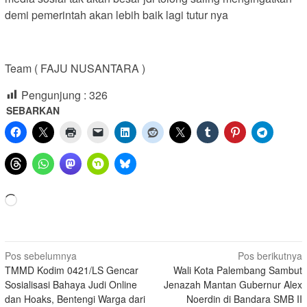
demi pemerintah akan lebih baik lagi tutur nya
Team ( FAJU NUSANTARA )
Pengunjung :
326
SEBARKAN
Memuat...
Navigasi
Pos sebelumnya
Pos berikutnya
TMMD Kodim 0421/LS Gencar
Wali Kota Palembang Sambut
pos
Sosialisasi Bahaya Judi Online
Jenazah Mantan Gubernur Alex
dan Hoaks, Bentengi Warga dari
Noerdin di Bandara SMB II