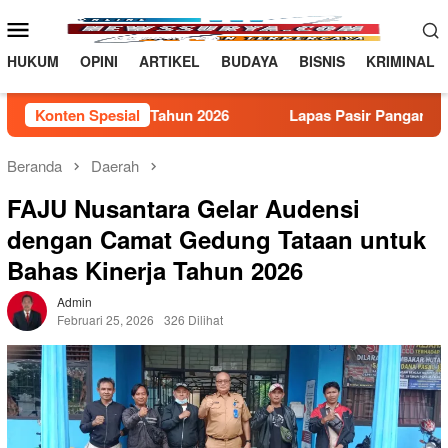
Loncat
Menu
ke
Mobile
konten
HUKUM
OPINI
ARTIKEL
BUDAYA
BISNIS
KRIMINAL
Rokan Hulu Tahun 2026
Konten Spesial
Lapas Pasir Pangarayan Terima 
Beranda
Daerah
FAJU Nusantara Gelar Audensi
dengan Camat Gedung Tataan untuk
Bahas Kinerja Tahun 2026
Admin
Februari 25, 2026
326 Dilihat