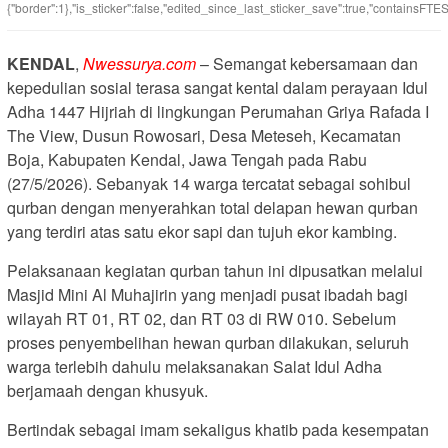
{"border":1},"is_sticker":false,"edited_since_last_sticker_save":true,"containsFTESt
KENDAL
,
Nwessurya.com
– Semangat kebersamaan dan
kepedulian sosial terasa sangat kental dalam perayaan Idul
Adha 1447 Hijriah di lingkungan Perumahan Griya Rafada I
The View, Dusun Rowosari, Desa Meteseh, Kecamatan
Boja, Kabupaten Kendal, Jawa Tengah pada Rabu
(27/5/2026). Sebanyak 14 warga tercatat sebagai sohibul
qurban dengan menyerahkan total delapan hewan qurban
yang terdiri atas satu ekor sapi dan tujuh ekor kambing.
Pelaksanaan kegiatan qurban tahun ini dipusatkan melalui
Masjid Mini Al Muhajirin yang menjadi pusat ibadah bagi
wilayah RT 01, RT 02, dan RT 03 di RW 010. Sebelum
proses penyembelihan hewan qurban dilakukan, seluruh
warga terlebih dahulu melaksanakan Salat Idul Adha
berjamaah dengan khusyuk.
Bertindak sebagai imam sekaligus khatib pada kesempatan