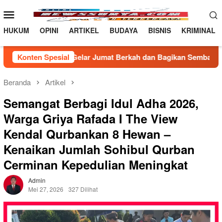
Loncat
Menu
ke
Mobile
konten
HUKUM
OPINI
ARTIKEL
BUDAYA
BISNIS
KRIMINAL
Gelar Jumat Berkah dan Bagikan Sembako kepada Warga Kuran
Konten Spesial
Beranda
Artikel
Semangat Berbagi Idul Adha 2026,
Warga Griya Rafada I The View
Kendal Qurbankan 8 Hewan –
Kenaikan Jumlah Sohibul Qurban
Cerminan Kepedulian Meningkat
Admin
Mei 27, 2026
327 Dilihat