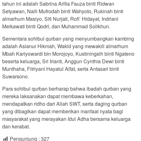
tahun ini adalah Sabrina Arifia Fauza binti Ridwan
Setyawan, Naili Mufrodah binti Wahyoto, Rukinah binti
almarhum Masiyo, Siti Nurjati, Rofi’ Hidayat, Indriani
Meikawati binti Qodri, dan Muhammad Solikhun.
Sementara sohibul qurban yang menyumbangkan kambing
adalah Asianur Hikmah, Wakid yang mewakili almarhum
Mbah Kariyowardi bin Morojoyo, Kustiningsih binti Ngateno
beserta keluarga, Sri Irianti, Anggun Cynthia Dewi binti
Munthaha, Fitriyani Hayatul Alfat, serta Antasari binti
Suwarsono.
Para sohibul qurban berharap bahwa ibadah qurban yang
mereka laksanakan dapat membawa keberkahan,
mendapatkan ridho dari Allah SWT, serta daging qurban
yang dibagikan dapat memberikan manfaat nyata bagi
masyarakat yang merayakan Idul Adha bersama keluarga
dan kerabat.
Pengunjung :
327