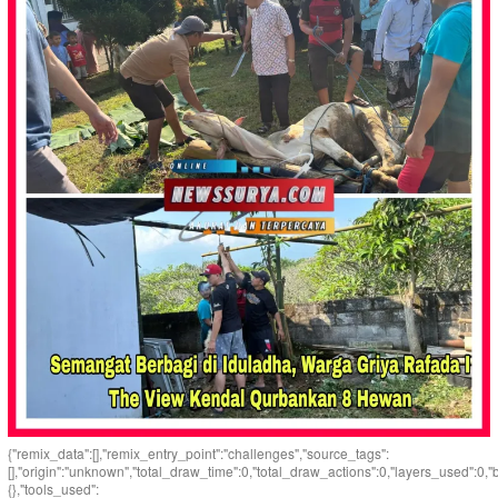
{"remix_data":[],"remix_entry_point":"challenges","source_tags":
[],"origin":"unknown","total_draw_time":0,"total_draw_actions":0,"layers_used":0,
{},"tools_used":