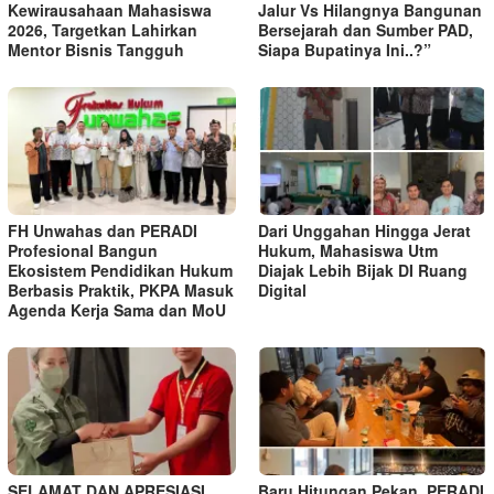
Kewirausahaan Mahasiswa
Jalur Vs Hilangnya Bangunan
2026, Targetkan Lahirkan
Bersejarah dan Sumber PAD,
Mentor Bisnis Tangguh
Siapa Bupatinya Ini..?”
FH Unwahas dan PERADI
Dari Unggahan Hingga Jerat
Profesional Bangun
Hukum, Mahasiswa Utm
Ekosistem Pendidikan Hukum
Diajak Lebih Bijak DI Ruang
Berbasis Praktik, PKPA Masuk
Digital
Agenda Kerja Sama dan MoU
SELAMAT DAN APRESIASI
Baru Hitungan Pekan, PERADI