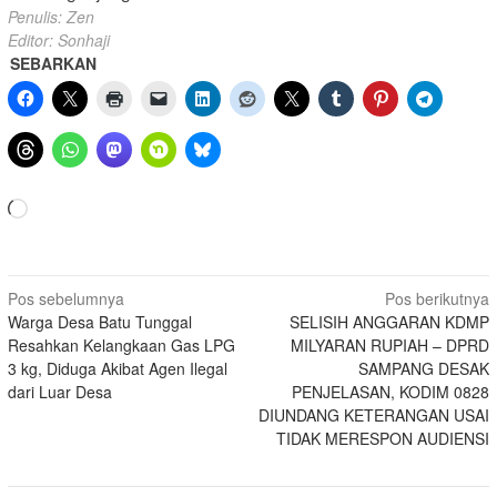
Penulis: Zen
Editor: Sonhaji
SEBARKAN
Memuat...
Navigasi
Pos sebelumnya
Pos berikutnya
Warga Desa Batu Tunggal
SELISIH ANGGARAN KDMP
pos
Resahkan Kelangkaan Gas LPG
MILYARAN RUPIAH – DPRD
3 kg, Diduga Akibat Agen Ilegal
SAMPANG DESAK
dari Luar Desa
PENJELASAN, KODIM 0828
DIUNDANG KETERANGAN USAI
TIDAK MERESPON AUDIENSI