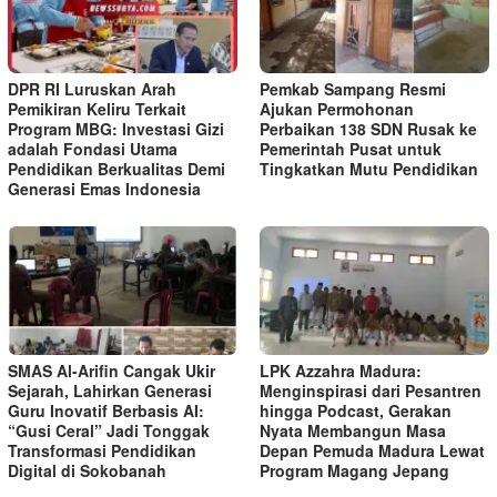
DPR RI Luruskan Arah
Pemkab Sampang Resmi
Pemikiran Keliru Terkait
Ajukan Permohonan
Program MBG: Investasi Gizi
Perbaikan 138 SDN Rusak ke
adalah Fondasi Utama
Pemerintah Pusat untuk
Pendidikan Berkualitas Demi
Tingkatkan Mutu Pendidikan
Generasi Emas Indonesia
SMAS Al-Arifin Cangak Ukir
LPK Azzahra Madura:
Sejarah, Lahirkan Generasi
Menginspirasi dari Pesantren
Guru Inovatif Berbasis AI:
hingga Podcast, Gerakan
“Gusi Ceral” Jadi Tonggak
Nyata Membangun Masa
Transformasi Pendidikan
Depan Pemuda Madura Lewat
Digital di Sokobanah
Program Magang Jepang