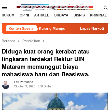
Loncat
Menu
ke
Mobile
konten
HUKUM
OPINI
ARTIKEL
BUDAYA
BISNIS
KRIMINAL
arga Kurang Mampu
Konten Spesial
Lapas Narkotika Rumbai Gelar Razia
Beranda
Pendidikan
Diduga kuat orang kerabat atau
lingkaran terdekat Rektur UIN
Mataram memunggut biaya
mahasiswa baru dan Beasiswa.
Erik Parnando
Oktober 3, 2025
358 Dilihat