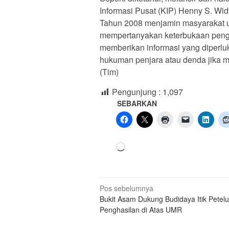
Informasi Pusat (KIP) Henny S. W
Tahun 2008 menjamin masyarakat un
mempertanyakan keterbukaan peng
memberikan informasi yang diperl
hukuman penjara atau denda jika m
(Tim)
Pengunjung :
1,097
SEBARKAN
Memuat...
Navigasi
Pos sebelumnya
Bukit Asam Dukung Budidaya Itik Petelu
pos
Penghasilan di Atas UMR