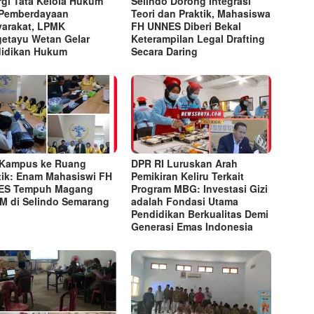
rgi Tata Kelola Hukum
Selindo Dorong Integrasi
Pemberdayaan
Teori dan Praktik, Mahasiswa
arakat, LPMK
FH UNNES Diberi Bekal
etayu Wetan Gelar
Keterampilan Legal Drafting
idikan Hukum
Secara Daring
 Kampus ke Ruang
DPR RI Luruskan Arah
tik: Enam Mahasiswi FH
Pemikiran Keliru Terkait
ES Tempuh Magang
Program MBG: Investasi Gizi
 di Selindo Semarang
adalah Fondasi Utama
Pendidikan Berkualitas Demi
Generasi Emas Indonesia