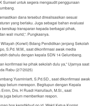
PK Sumsel untuk segera mengaudit penggunaan
lumbang.
mastikan dana tersebut direalisasikan sesuai
turan yang berlaku. Juga sebagai bahan evaluasi
a bersikap transparan kepada berbagai pihak,
an wali murid,”. Pungkasnya.
tor Wilayah (Korwil) Bdang Pendidikan jenjang Sekolah
, S.Pd. M.M., saat dikonfirmasi awak media
rlebih dahulu dengan kepala SDN 14 Gelumbang.
an konfirmasi ke pihak sekolah dulu ya,” Ujarnya saat
ada Rabu (2/7/2025)
mbang Yusminiarti, S.Pd.SD., saat dikonfirmasi awak
sapp belum merespon. Begitupun dengan Kepala
nim, Drs. H Rusdi Hairullauh, M.Si., saat
dia juga belum memberikan respon.
alaman bos.kemdikbud.go.id, Wakil Ketua Komisi