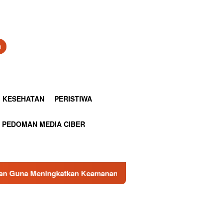
n
KESEHATAN
PERISTIWA
PEDOMAN MEDIA CIBER
Keamanan Dan Ketertiban
Kasubag TU Lapas Pasir Pangar