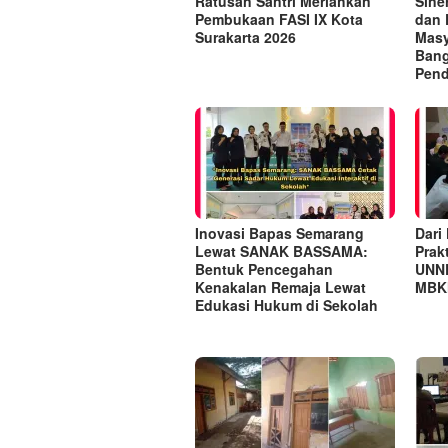
Ratusan Santri Meriahkan
Sine
Pembukaan FASI IX Kota
dan 
Surakarta 2026
Masy
Bang
Pend
Inovasi Bapas Semarang
Dari
Lewat SANAK BASSAMA:
Prak
Bentuk Pencegahan
UNN
Kenakalan Remaja Lewat
MBKM
Edukasi Hukum di Sekolah