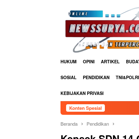
Loncat
ke
konten
HUKUM
OPINI
ARTIKEL
BUDA
SOSIAL
PENDIDIKAN
TNI&POLR
KEBIJAKAN PRIVASI
Konten Spesial
Lapas Narkoti
Beranda
Pendidikan
Kepsek SDN 14 