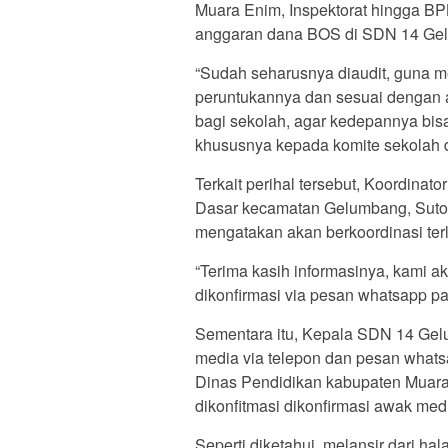
Muara Enim, Inspektorat hingga B
anggaran dana BOS di SDN 14 Ge
“Sudah seharusnya diaudit, guna me
peruntukannya dan sesuai dengan a
bagi sekolah, agar kedepannya bis
khususnya kepada komite sekolah d
Terkait perihal tersebut, Koordina
Dasar kecamatan Gelumbang, Sutopo
mengatakan akan berkoordinasi te
“Terima kasih informasinya, kami ak
dikonfirmasi via pesan whatsapp p
Sementara itu, Kepala SDN 14 Gelu
media via telepon dan pesan what
Dinas Pendidikan kabupaten Muara E
dikonfitmasi dikonfirmasi awak me
Seperti diketahui, melansir dari h