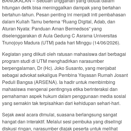
BANGKALAN – Sebuah unggahan yang dibuat dalam
hitungan detik bisa meninggalkan dampak yang bertahan
bertahun-tahun. Pesan penting ini menjadi inti pembahasan
dalam Kuliah Tamu bertema “Ruang Digital, Adab, dan
Aturan Nyata: Panduan Aman Bermedsos” yang
diselenggarakan di Aula Gedung C Asrama Universitas
Trunojoyo Madura (UTM) pada hari Minggu (14/06/2026).
Kegiatan yang diikuti oleh ratusan mahasiswa dari berbagai
program studi di UTM menghadirkan narasumber
berpengalaman, Dr (Hc). Joko Susanto, yang menjabat
sebagai advokat sekaligus Pembina Yayasan Rumah Josant
Peduli Bangsa (ARSENA). Ia hadir untuk membimbing
mahasiswa mengenai pentingnya etika berinteraksi dan
pemahaman aspek hukum dalam penggunaan media sosial
yang semakin tak terpisahkan dari kehidupan sehari-hari.
Sejak awal acara dimulai, suasana berlangsung sangat
hangat dan interaktif. Melalui sesi pembuka yang diselingi
diskusi ringan, narasumber diajak peserta untuk melihat