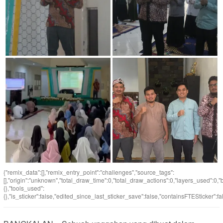
{"remix_data":[],"remix_entry_point":"challenges","source_tags":
[],"origin":"unknown","total_draw_time":0,"total_draw_actions":0,"layers_used":0,
{},"tools_used":
{},"is_sticker":false,"edited_since_last_sticker_save":false,"containsFTESticker":fa