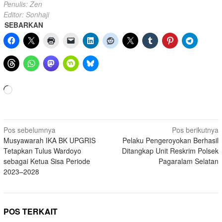
Penulis: Zen
Editor: Sonhaji
SEBARKAN
Memuat...
Navigasi
Pos sebelumnya
Pos berikutnya
Musyawarah IKA BK UPGRIS
Pelaku Pengeroyokan Berhasil
pos
Tetapkan Tulus Wardoyo
Ditangkap Unit Reskrim Polsek
sebagai Ketua Sisa Periode
Pagaralam Selatan
2023–2028
POS TERKAIT