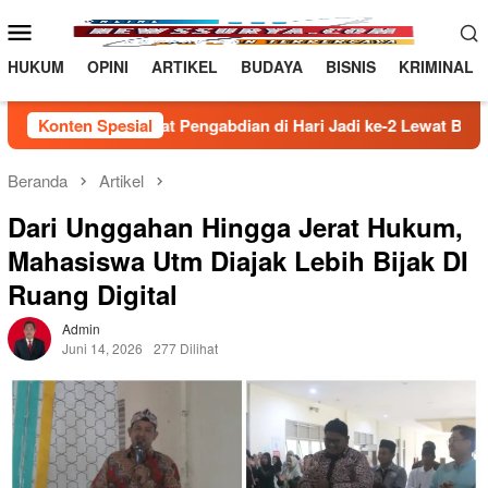
Loncat
Menu
ke
Mobile
konten
HUKUM
OPINI
ARTIKEL
BUDAYA
BISNIS
KRIMINAL
Pengabdian di Hari Jadi ke-2 Lewat Bakti Sosial
Konten Spesial
Damka
Beranda
Artikel
Dari Unggahan Hingga Jerat Hukum,
Mahasiswa Utm Diajak Lebih Bijak DI
Ruang Digital
Admin
Juni 14, 2026
277 Dilihat