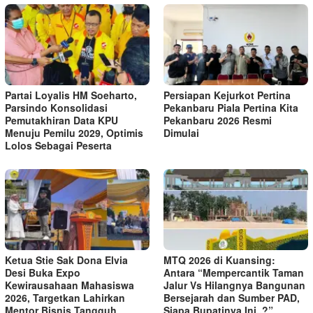
Partai Loyalis HM Soeharto,
Persiapan Kejurkot Pertina
Parsindo Konsolidasi
Pekanbaru Piala Pertina Kita
Pemutakhiran Data KPU
Pekanbaru 2026 Resmi
Menuju Pemilu 2029, Optimis
Dimulai
Lolos Sebagai Peserta
Ketua Stie Sak Dona Elvia
MTQ 2026 di Kuansing:
Desi Buka Expo
Antara “Mempercantik Taman
Kewirausahaan Mahasiswa
Jalur Vs Hilangnya Bangunan
2026, Targetkan Lahirkan
Bersejarah dan Sumber PAD,
Mentor Bisnis Tangguh
Siapa Bupatinya Ini..?”