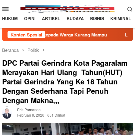
Loncat
Menu
ke
Mobile
konten
HUKUM
OPINI
ARTIKEL
BUDAYA
BISNIS
KRIMINAL
arga Kurang Mampu
Konten Spesial
Lapas Narkotika Rumbai Gelar Razi
Beranda
Politik
DPC Partai Gerindra Kota Pagaralam
Merayakan Hari Ulang Tahun(HUT)
Partai Gerindra Yang Ke 18 Tahun
Dengan Sederhana Tapi Penuh
Dengan Makna,,,
Erik Parnando
Februari 8, 2026
651 Dilihat