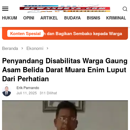
Loncat
Menu
ke
Mobile
konten
HUKUM
OPINI
ARTIKEL
BUDAYA
BISNIS
KRIMINAL
 Berkah dan Bagikan Sembako kepada Warga Kurang Mampu
Konten Spesial
Beranda
Ekonomi
Penyandang Disabilitas Warga Gaung
Asam Belida Darat Muara Enim Luput
Dari Perhatian
Erik Parnando
Juli 11, 2025
311 Dilihat