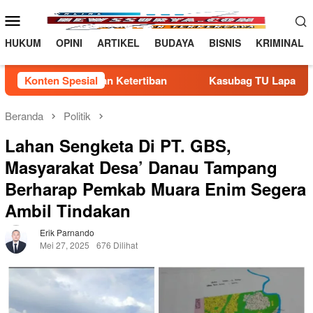
Loncat
Menu
ke
Mobile
konten
HUKUM
OPINI
ARTIKEL
BUDAYA
BISNIS
KRIMINAL
ertiban
Konten Spesial
Kasubag TU Lapas Pasir Pangarayan Wakili Kala
Beranda
Politik
Lahan Sengketa Di PT. GBS,
Masyarakat Desa’ Danau Tampang
Berharap Pemkab Muara Enim Segera
Ambil Tindakan
Erik Parnando
Mei 27, 2025
676 Dilihat