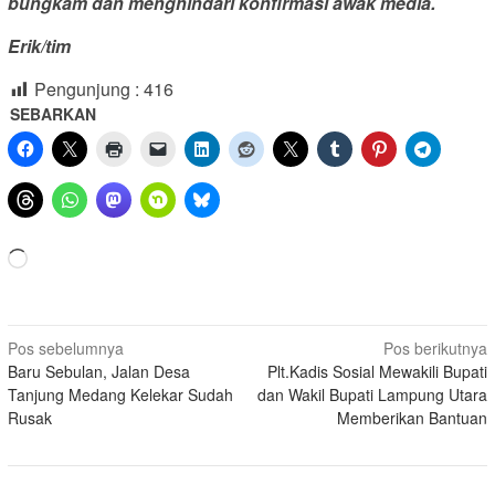
bungkam dan menghindari konfirmasi awak media.
Erik/tim
Pengunjung :
416
SEBARKAN
Memuat...
Navigasi
Pos sebelumnya
Pos berikutnya
Baru Sebulan, Jalan Desa
Plt.Kadis Sosial Mewakili Bupati
pos
Tanjung Medang Kelekar Sudah
dan Wakil Bupati Lampung Utara
Rusak
Memberikan Bantuan