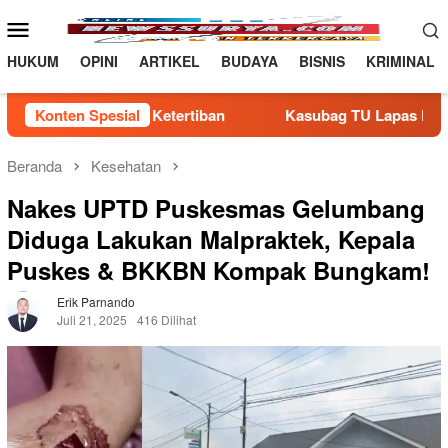
Loncat
Menu
ke
Mobile
konten
HUKUM
OPINI
ARTIKEL
BUDAYA
BISNIS
KRIMINAL
anan Dan Ketertiban
Konten Spesial
Kasubag TU Lapas Pasir Pangarayan
Beranda
Kesehatan
Nakes UPTD Puskesmas Gelumbang
Diduga Lakukan Malpraktek, Kepala
Puskes & BKKBN Kompak Bungkam!
Erik Parnando
Juli 21, 2025
416 Dilihat