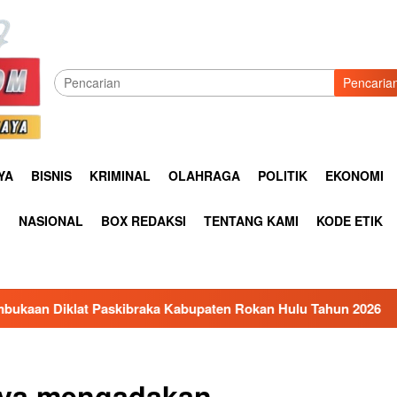
Pencaria
YA
BISNIS
KRIMINAL
OLAHRAGA
POLITIK
EKONOMI
I
NASIONAL
BOX REDAKSI
TENTANG KAMI
KODE ETIK
 Kabupaten Rokan Hulu Tahun 2026
Lapas Pasir Pangara
rya mengadakan