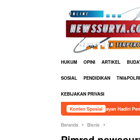
Loncat
ke
konten
HUKUM
OPINI
ARTIKEL
BUDA
SOSIAL
PENDIDIKAN
TNI&POLR
KEBIJAKAN PRIVASI
Kalapas Pasir Pangarayan Hadiri Pembukaan Diklat Paskibraka
Konten Spesial
Beranda
Bisnis
Pimred newssu