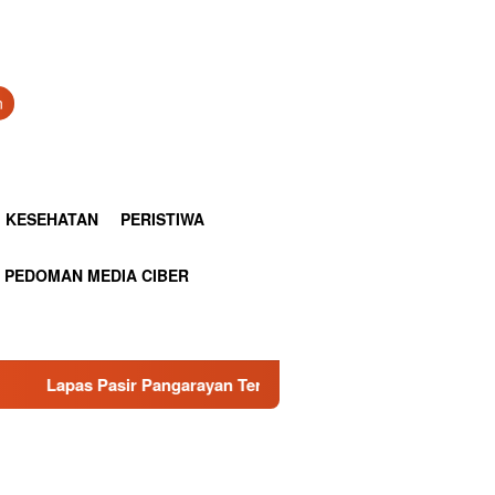
n
KESEHATAN
PERISTIWA
PEDOMAN MEDIA CIBER
yan Terima Kegiatan Pengabdian Masyarakat ISQ Syekh Ibrahim 