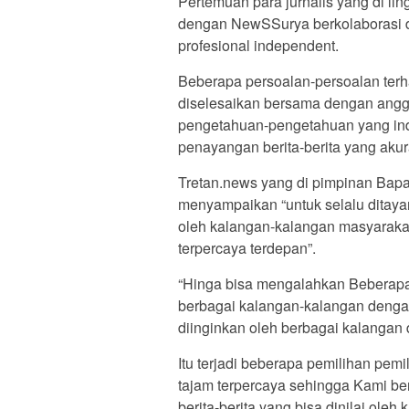
Pertemuan para jurnalis yang di li
dengan NewSSurya berkolaborasi d
profesional independent.
Beberapa persoalan-persoalan terh
diselesaikan bersama dengan angg
pengetahuan-pengetahuan yang in
penayangan berita-berita yang akur
Tretan.news yang di pimpinan Bap
menyampaikan “untuk selalu ditayan
oleh kalangan-kalangan masyarakat
terpercaya terdepan”.
“Hinga bisa mengalahkan Beberapa 
berbagai kalangan-kalangan denga
diinginkan oleh berbagai kalangan 
Itu terjadi beberapa pemilihan pemi
tajam terpercaya sehingga Kami b
berita-berita yang bisa dinilai oleh