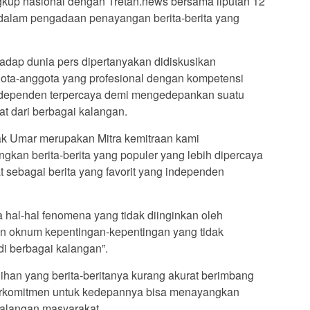
ngkup nasional dengan Tretan.news bersama liputan 12
alam pengadaan penayangan berita-berita yang
adap dunia pers dipertanyakan didiskusikan
ota-anggota yang profesional dengan kompetensi
dependen terpercaya demi mengedepankan suatu
at dari berbagai kalangan.
ak Umar merupakan Mitra kemitraan kami
gkan berita-berita yang populer yang lebih dipercaya
 sebagai berita yang favorit yang independen
hal-hal fenomena yang tidak diinginkan oleh
n oknum kepentingan-kepentingan yang tidak
di berbagai kalangan”.
lihan yang berita-beritanya kurang akurat berimbang
erkomitmen untuk kedepannya bisa menayangkan
 kalangan masyarakat.