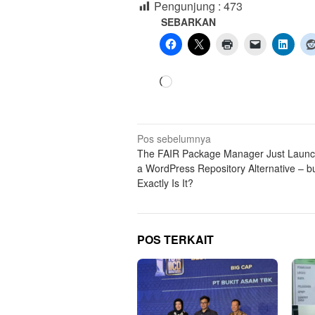
Pengunjung :
473
SEBARKAN
Memuat...
Navigasi
Pos sebelumnya
The FAIR Package Manager Just Launc
pos
a WordPress Repository Alternative – b
Exactly Is It?
POS TERKAIT