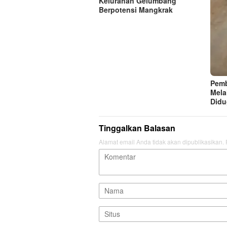
Kelurahan Gelumbang
Berpotensi Mangkrak
Pemb
Mela
Didu
Tinggalkan Balasan
Alamat email Anda tidak akan dipublikasikan.